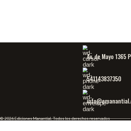
Av. de Mayo 1365 
541143837350
info@emanantial.
© 2026 Ediciones Manantial. Todos los derechos reservados