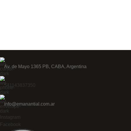
Av. de Mayo 1365 PB, CABA, Argentina
541143837350
info@emanantial.com.ar
Instagram
Facebook