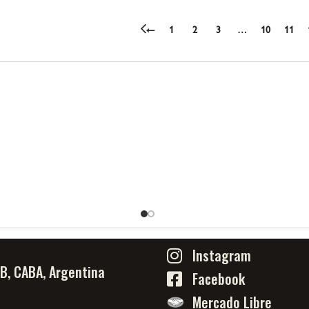
←
1
2
3
…
10
11
Instagram
PB, CABA, Argentina
Facebook
Mercado Libre