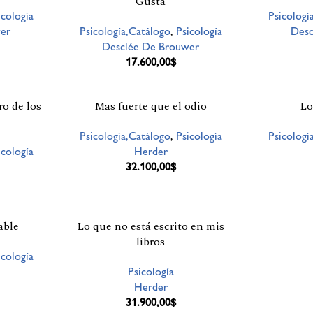
Gusta
icología
Psicologí
er
Psicología,Catálogo
,
Psicología
Desc
Desclée De Brouwer
17.600,00
$
o de los
Mas fuerte que el odio
Lo
Psicología,Catálogo
,
Psicología
Psicologí
icología
Herder
32.100,00
$
able
Lo que no está escrito en mis
libros
icología
Psicología
Herder
31.900,00
$