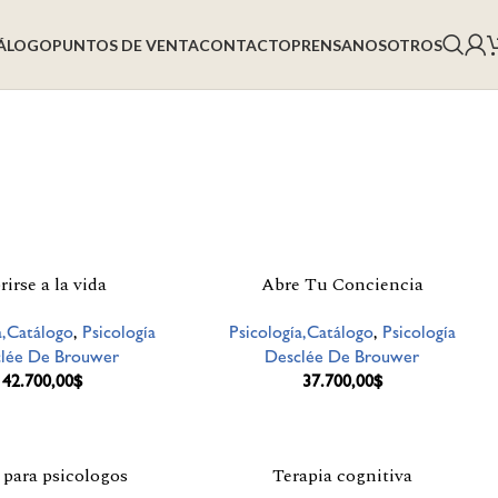
ÁLOGO
PUNTOS DE VENTA
CONTACTO
PRENSA
NOSOTROS
rirse a la vida
Abre Tu Conciencia
a,Catálogo
,
Psicología
Psicología,Catálogo
,
Psicología
lée De Brouwer
Desclée De Brouwer
42.700,00
$
37.700,00
$
 para psicologos
Terapia cognitiva