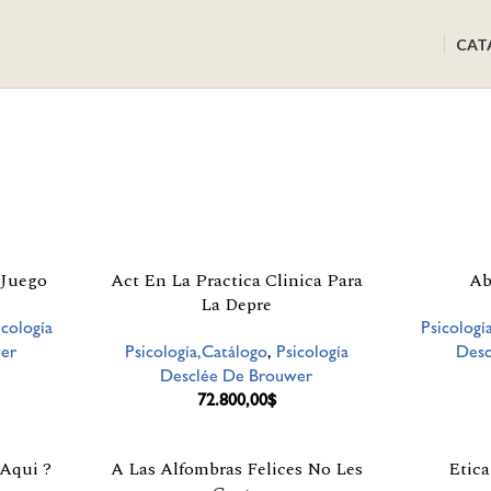
CAT
 Juego
Act En La Practica Clinica Para
Ab
La Depre
icología
Psicologí
er
Psicología,Catálogo
,
Psicología
Desc
Desclée De Brouwer
72.800,00
$
Aqui ?
A Las Alfombras Felices No Les
Etica