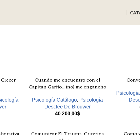
CAT
 Crecer
Cuando me encuentro con el
Conve
Capitan Garfio… (no) me engancho
Psicologí
icología
Psicología,Catálogo
,
Psicología
Desc
wer
Desclée De Brouwer
40.200,00
$
aborativa
Comunicar El Trauma. Criterios
Como v