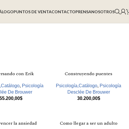
ÁLOGO
PUNTOS DE VENTA
CONTACTO
PRENSA
NOSOTROS
rsando con Erik
Construyendo puentes
a,Catálogo
,
Psicología
Psicología,Catálogo
,
Psicología
lée De Brouwer
Desclée De Brouwer
55.200,00
$
30.200,00
$
encer la ansiedad
Como llegar a ser un adulto