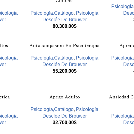
Clinicos
Psicologí
icología
Psicología,Catálogo
,
Psicología
Desc
wer
Desclée De Brouwer
80.300,00
$
ltos
Autocompasion En Psicoterapia
Aprend
icología
Psicología,Catálogo
,
Psicología
Psicologí
wer
Desclée De Brouwer
Desc
55.200,00
$
ctica
Apego Adulto
Ansiedad C
Psicología,Catálogo
,
Psicología
icología
Desclée De Brouwer
Psicologí
wer
32.700,00
$
Desc