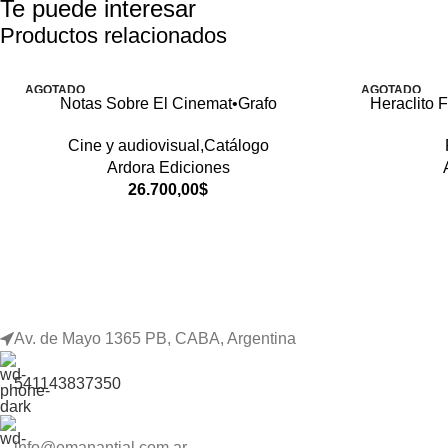
Te puede interesar
Productos relacionados
AGOTADO
AGOTADO
Notas Sobre El Cinemat•Grafo
Heraclito 
Cine y audiovisual,Catálogo
Ardora Ediciones
26.700,00
$
Av. de Mayo 1365 PB, CABA, Argentina
541143837350
info@emanantial.com.ar