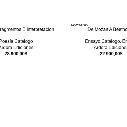
AGOTADO
Fragmentos E Interpretacion
De Mozart A Beeth
Poesía,Catálogo
Ensayo,Catálogo
,
E
Ardora Ediciones
Ardora Edicione
28.900,00
$
22.900,00
$