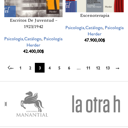
Escenoterapia
Escritos De Juventud –
1923/1942
Psicología,Catálogo
,
Psicología
Herder
Psicología,Catálogo
,
Psicología
47.900,00
$
Herder
42.400,00
$
←
1
2
3
4
5
6
…
11
12
13
→