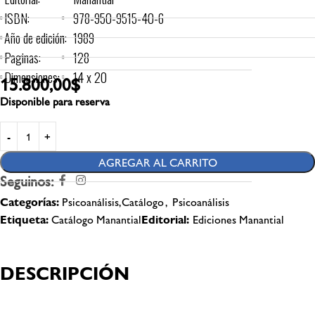
ISBN:
978-950-9515-40-6
Año de edición:
1989
Paginas:
128
Dimensiones:
14 x 20
15.800,00
$
Disponible para reserva
AGREGAR AL CARRITO
Seguinos:
Categorías:
Psicoanálisis,Catálogo
,
Psicoanálisis
Etiqueta:
Catálogo Manantial
Editorial:
Ediciones Manantial
DESCRIPCIÓN