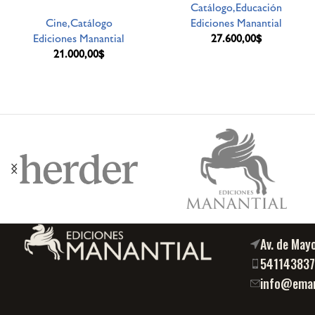
Catálogo,Educación
Cine,Catálogo
Ediciones Manantial
Ediciones Manantial
27.600,00
$
21.000,00
$
Av. de May
54114383
info@eman