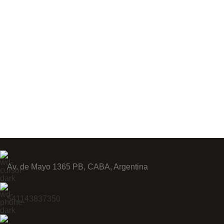
Av. de Mayo 1365 PB, CABA, Argentina
541143837350