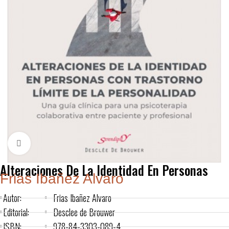
Click to enlarge
Alteraciones De La Identidad En Personas
Frias Ibañez Alvaro
Autor:
Frias Ibañez Alvaro
Editorial:
Desclee de Brouwer
ISBN:
978-84-3303-089-4