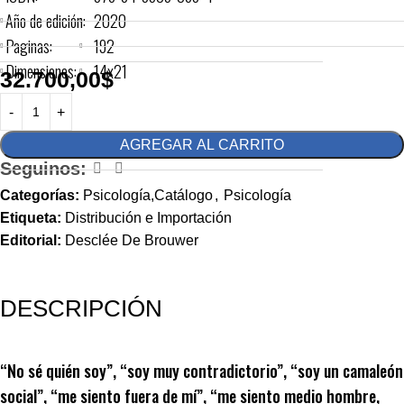
Año de edición:
2020
Paginas:
192
Dimensiones:
14x21
32.700,00
$
AGREGAR AL CARRITO
Seguinos:
Categorías:
Psicología,Catálogo
,
Psicología
Etiqueta:
Distribución e Importación
Editorial:
Desclée De Brouwer
DESCRIPCIÓN
“No sé quién soy”, “soy muy contradictorio”, “soy un camaleón
social”, “me siento fuera de mí”, “me siento medio hombre,