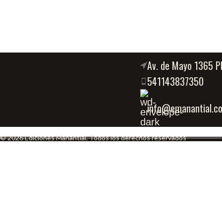
Av. de Mayo 1365 P
541143837350
info@emanantial.c
© 2026 Ediciones Manantial. Todos los derechos reservados