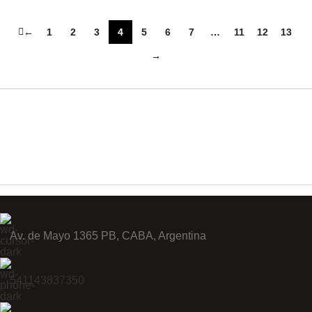
←
1
2
3
4
5
6
7
…
11
12
13
→
Av. de Mayo 1365 PB, CABA, Argentina
541143837350