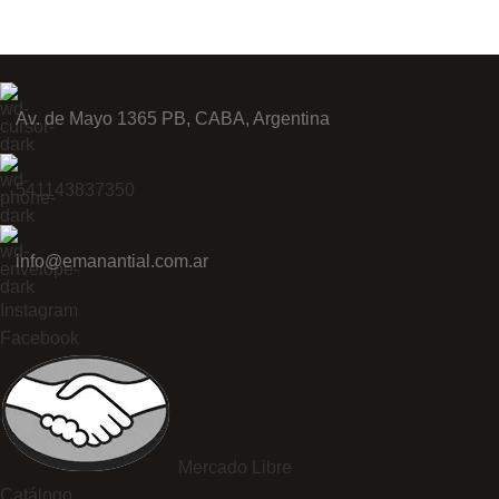
Av. de Mayo 1365 PB, CABA, Argentina
541143837350
info@emanantial.com.ar
Instagram
Facebook
Mercado Libre
Catálogo