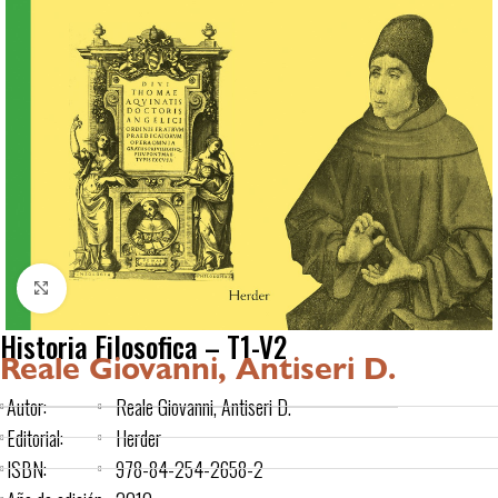
Click to enlarge
Historia Filosofica – T1-V2
Reale Giovanni, Antiseri D.
Autor:
Reale Giovanni, Antiseri D.
Editorial:
Herder
ISBN:
978-84-254-2658-2