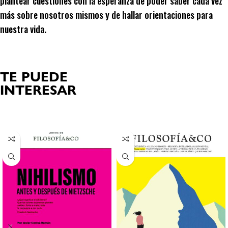
plantear cuestiones con la esperanza de poder saber cada vez
más sobre nosotros mismos y de hallar orientaciones para
nuestra vida.
TE PUEDE
INTERESAR
Productos relacionados