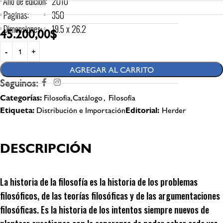
Año de edición:
2010
Paginas:
350
Dimensiones:
19.5 x 26.2
45.200,00
$
AGREGAR AL CARRITO
Seguinos:
Categorías:
Filosofía,Catálogo
,
Filosofía
Etiqueta:
Distribución e Importación
Editorial:
Herder
DESCRIPCIÓN
La historia de la filosofía es la historia de los problemas
filosóficos, de las teorías filosóficas y de las argumentaciones
filosóficas. Es la historia de los intentos siempre nuevos de