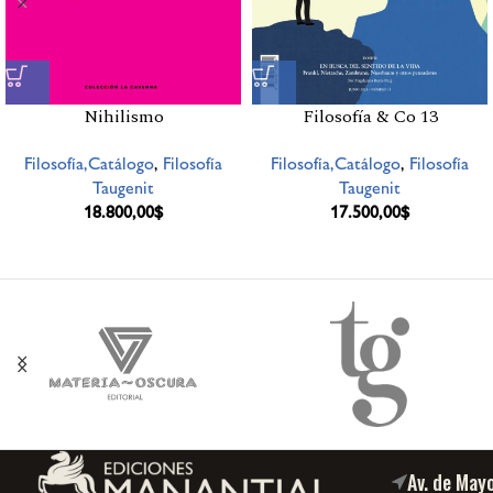
Nihilismo
Filosofía & Co 13
Filosofía,Catálogo
,
Filosofía
Filosofía,Catálogo
,
Filosofía
Taugenit
Taugenit
18.800,00
$
17.500,00
$
Av. de May