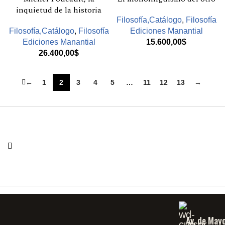
inquietud de la historia
Filosofía,Catálogo
,
Filosofía
Filosofía,Catálogo
,
Filosofía
Ediciones Manantial
Ediciones Manantial
15.600,00
$
26.400,00
$
←
1
2
3
4
5
…
11
12
13
→
Av. de May