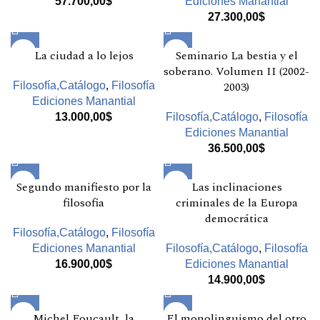
57.700,00
$
Ediciones Manantial
27.300,00
$
La ciudad a lo lejos
Seminario La bestia y el
soberano. Volumen II (2002-
2003)
Filosofía,Catálogo
,
Filosofía
Ediciones Manantial
13.000,00
$
Filosofía,Catálogo
,
Filosofía
Ediciones Manantial
36.500,00
$
Segundo manifiesto por la
Las inclinaciones
filosofia
criminales de la Europa
democrática
Filosofía,Catálogo
,
Filosofía
Ediciones Manantial
Filosofía,Catálogo
,
Filosofía
16.900,00
$
Ediciones Manantial
14.900,00
$
Michel Foucault, la
El monolinguismo del otro