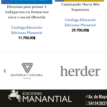
Caminando Hacia Mis
Historias para pensar 1:
Supuestos
Indagacion en formacion
etica y social (Novela)
Catálogo,Educación
Ediciones Manantial
Catálogo,Educación
29.700,00
$
Ediciones Manantial
11.700,00
$
Av. de May
54114383