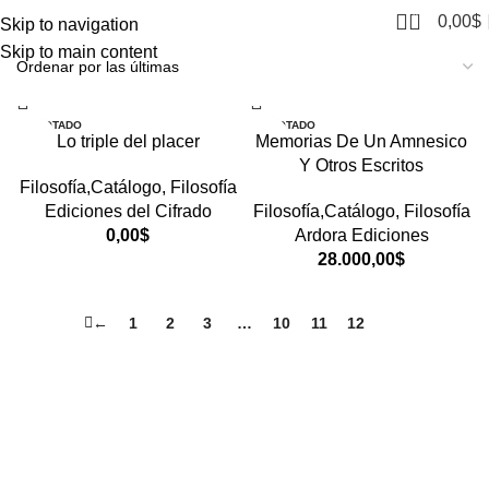
0
0,00
$
Skip to navigation
Skip to main content
AGOTADO
AGOTADO
Lo triple del placer
Memorias De Un Amnesico
Y Otros Escritos
Filosofía,Catálogo
,
Filosofía
Ediciones del Cifrado
Filosofía,Catálogo
,
Filosofía
0,00
$
Ardora Ediciones
28.000,00
$
←
1
2
3
…
10
11
12
13