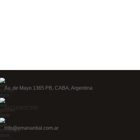
Av. de Mayo 1365 PB, CABA, Argentina
541143837350
info@emanantial.com.ar