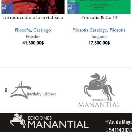
Introducción a la metafísica
Filosofía & Co 14
Filosofía
,
Catálogo
Filosofía,Catálogo
,
Filosofía
Herder
Taugenit
41.500,00
$
17.500,00
$
Av. de May
54114383