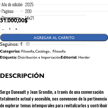
Año de edición:
2025
Paginas:
200
Dimensiones:
14x21
51.000,00
$
AGREGAR AL CARRITO
Seguinos:
Categorías:
Filosofía,Catálogo
,
Filosofía
Etiqueta:
Distribución e Importación
Editorial:
Herder
DESCRIPCIÓN
Serge Daneault y Jean Grondin, a través de una conversación
totalmente actual y accesible, nos convencen de la pertinencia
de explorar temas intemporales para revitalizarlos y contribuir