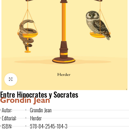
Click to enlarge
Entre Hipocrates y Socrates
Grondin Jean
Autor:
Grondin Jean
Editorial:
Herder
ISBN:
978-84-2545-184-3