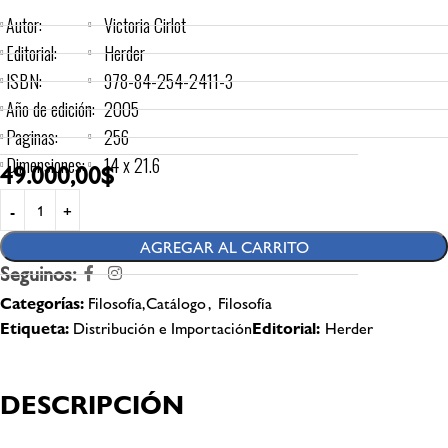
Autor:
Victoria Cirlot
Editorial:
Herder
ISBN:
978-84-254-2411-3
Año de edición:
2005
Paginas:
256
Dimensiones:
14 x 21.6
49.000,00
$
AGREGAR AL CARRITO
Seguinos:
Categorías:
Filosofía,Catálogo
,
Filosofía
Etiqueta:
Distribución e Importación
Editorial:
Herder
DESCRIPCIÓN