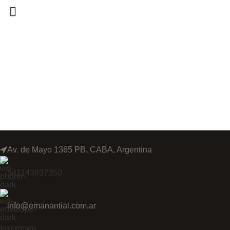
Av. de Mayo 1365 PB, CABA, Argentina
541143837350
info@emanantial.com.ar
Instagram