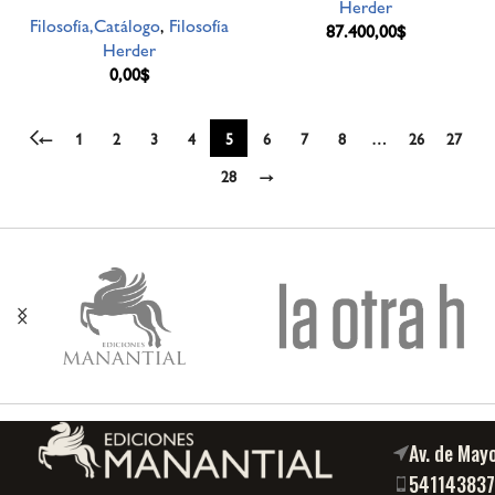
Herder
Filosofía,Catálogo
,
Filosofía
87.400,00
$
Herder
0,00
$
←
1
2
3
4
5
6
7
8
…
26
27
28
→
Av. de May
54114383