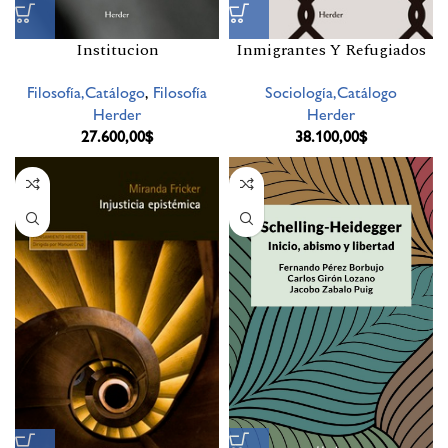
Institucion
Inmigrantes Y Refugiados
Filosofía,Catálogo
,
Filosofía
Sociología,Catálogo
Herder
Herder
27.600,00
$
38.100,00
$