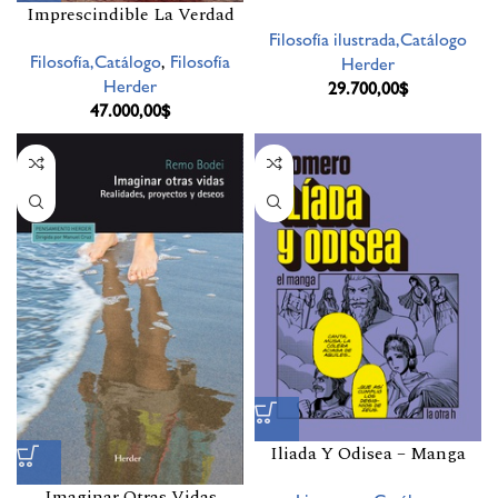
Imprescindible La Verdad
Filosofía ilustrada,Catálogo
Filosofía,Catálogo
,
Filosofía
Herder
Herder
29.700,00
$
47.000,00
$
Iliada Y Odisea – Manga
Imaginar Otras Vidas