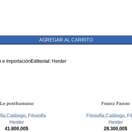
AGREGAR AL CARRITO
n e Importación
Editorial:
Herder
Lo posthumano
Frantz Fanon
fía,Catálogo
,
Filosofía
Filosofía,Catálogo
,
Fi
Herder
Herder
41.800,00
$
28.300,00
$