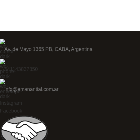
Av. de Mayo 1365 PB, CABA, Argentina
541143837350
info@emanantial.com.ar
Instagram
Facebook