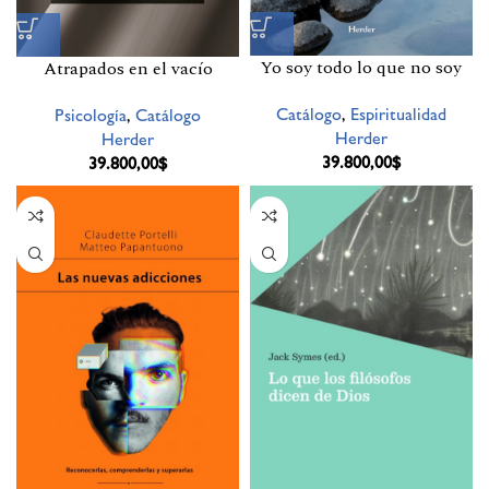
Yo soy todo lo que no soy
Atrapados en el vacío
Catálogo
,
Espiritualidad
Psicología
,
Catálogo
Herder
Herder
39.800,00
$
39.800,00
$