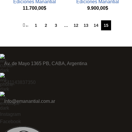
Ediciones Manantial
Ediciones Manantial
11.700,00
$
9.900,00
$
←
1
2
3
…
12
13
14
15
Av. de Mayo 1365 PB, CABA, Argentina
541143837350
info@emanantial.com.ar
Instagram
Facebook