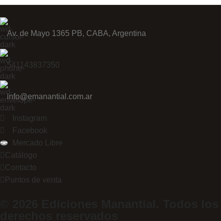
Av. de Mayo 1365 PB, CABA, Argentina
541143837350
info@emanantial.com.ar
Instagram
Facebook
Mercado Libre
Catálogo
Contacto
Puntos de venta
© 2026 Ediciones Manantial. Todos los
derechos reservados