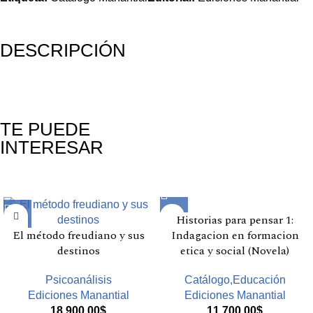
DESCRIPCIÓN
TE PUEDE
INTERESAR
Productos relacionados
Historias para pensar 1:
El método freudiano y sus
Indagacion en formacion
destinos
etica y social (Novela)
Psicoanálisis
Catálogo,Educación
Ediciones Manantial
Ediciones Manantial
18.900,00
$
11.700,00
$