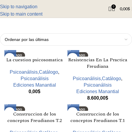
Skip to navigation
0
0,00
$
Skip to main content
AGOTADO
AGOTADO
La cuestion psicosomatica
Resistencias En La Practica
Freudiana
Psicoanálisis,Catálogo
,
Psicoanálisis
Psicoanálisis,Catálogo
,
Ediciones Manantial
Psicoanálisis
0,00
$
Ediciones Manantial
8.600,00
$
AGOTADO
AGOTADO
Construccion de los
Construccion de los
conceptos Freudianos T.2
conceptos Freudianos T.1