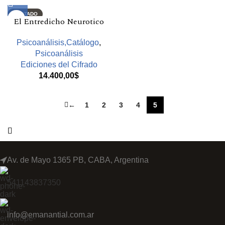
AGOTADO
El Entredicho Neurotico
Psicoanálisis,Catálogo
,
Psicoanálisis
Ediciones del Cifrado
14.400,00
$
←
1
2
3
4
5
Av. de Mayo 1365 PB, CABA, Argentina
541143837350
info@emanantial.com.ar