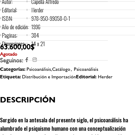
Autor:
Capellá Alfredo
Editorial:
Herder
ISBN:
978-950-99058-0-1
Año de edición:
1996
Paginas:
384
Dimensiones:
14 x 21
63.600,00
$
Agotado
Seguinos:
Categorías:
Psicoanálisis,Catálogo
,
Psicoanálisis
Etiqueta:
Distribución e Importación
Editorial:
Herder
DESCRIPCIÓN
Surgido en la antesala del presente siglo, el psicoanálisis ha
alumbrado el psiquismo humano con una conceptualización