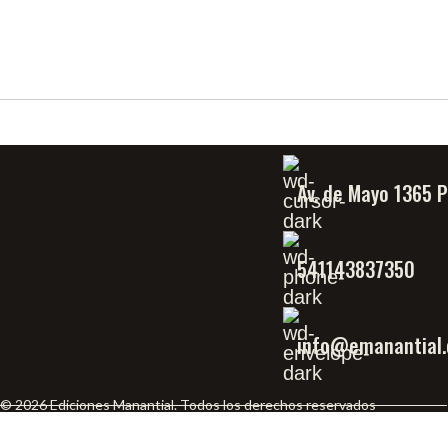
Av. de Mayo 1365 
541143837350
info@emanantial.
© 2026 Ediciones Manantial. Todos los derechos reservados