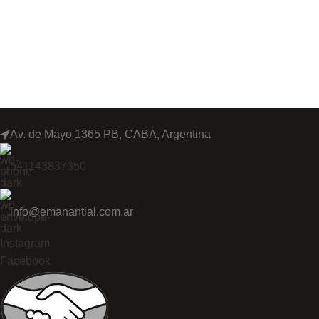
Av. de Mayo 1365 PB, CABA, Argentina
541143837350
info@emanantial.com.ar
Instagram
Facebook