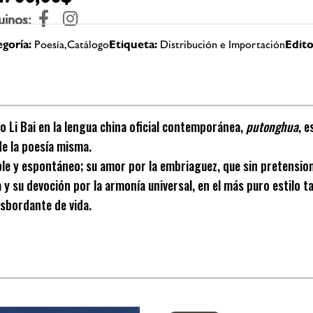
uinos:
goría:
Poesía,Catálogo
Etiqueta:
Distribución e Importación
Edito
i o Li Bai en la lengua china oficial contemporánea,
putonghua
, 
 de la poesía misma.
le y espontáneo; su amor por la embriaguez, que sin pretension
a y su devoción por la armonía universal, en el más puro estilo 
sbordante de vida.