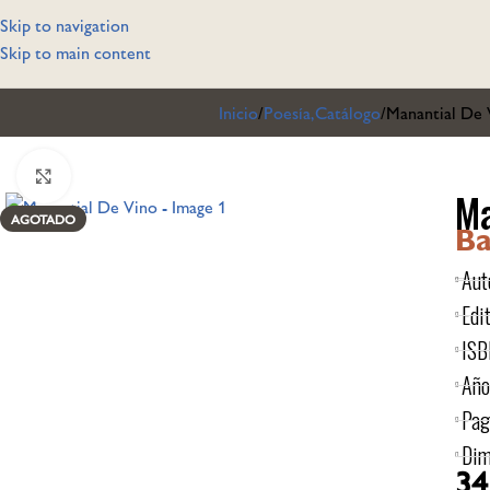
Skip to navigation
Skip to main content
Inicio
Poesía,Catálogo
Manantial De 
Click to enlarge
Ma
AGOTADO
Ba
Aut
Edit
ISB
Año
Pag
Dim
34