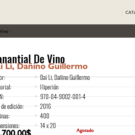
CAT
Vino
nantial De Vino
i Li, Dañino Guillermo
or:
Bai Li, Dañino Guillermo
orial:
Hiperión
N:
978-84-9002-081-4
 de edición:
2016
inas:
408
ensiones:
14 x 20
.700,00
$
Agotado