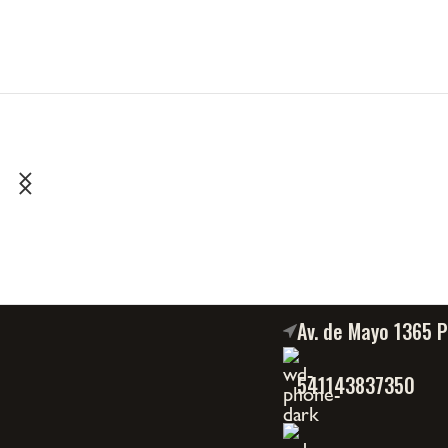
Av. de Mayo 1365 
541143837350