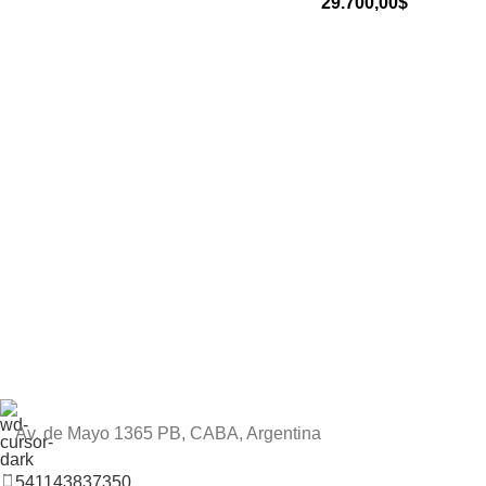
29.700,00
$
Av. de Mayo 1365 PB, CABA, Argentina
541143837350