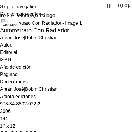
0
0,00
$
Skip to navigation
Skip to main content
Inicio
Literatura,Catálogo
Click to enlarge
AGOTADO
Autorretrato Con Radiador
Areán José|Bobin Christian
Autor:
Editorial:
ISBN:
Año de edición:
Paginas:
Dimensiones:
Areán José|Bobin Christian
Árdora ediciones
978-84-8802-022-2
2006
144
17 x 12