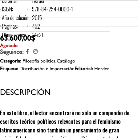
Editorial:
Herder
ISBN:
978-84-254-0000-1
Año de edición:
2015
Paginas:
452
Dimensiones:
14x21
63.600,00
$
Agotado
Seguinos:
Categoría:
Filosofía política,Catálogo
Etiqueta:
Distribución e Importación
Editorial:
Herder
DESCRIPCIÓN
En este libro, el lector encontrará no sólo un compendio de
escritos teórico-políticos relevantes para el feminismo
latinoamericano sino también un pensamiento de gran