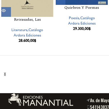
Quiebros Y Poemas
Poesía,Catálogo
Retrasadas, Las
Ardora Ediciones
29.300,00
$
Literatura,Catálogo
Ardora Ediciones
28.600,00
$
Av. de May
54114383