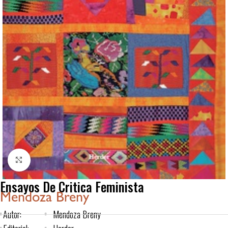
Click to enlarge
Ensayos De Critica Feminista
Mendoza Breny
Autor:
Mendoza Breny