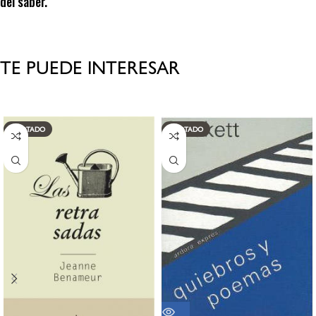
del saber.
TE PUEDE INTERESAR
Productos relacionados
AGOTADO
AGOTADO