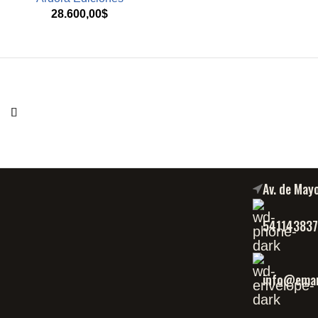
28.600,00
$
Av. de May
54114383
info@eman