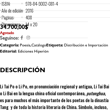
ISBN:
978-84-9002-081-4
Año de edición:
2016
Paginas:
408
Dimensiones:
14 x 20
34.700,00
$
Agotado
Seguinos:
Categoría:
Poesía,Catálogo
Etiqueta:
Distribución e Importación
Editorial:
Ediciones Hiperión
DESCRIPCIÓN
Li Tai Po o Li Po, en pronunciación regional y antigua, Li Tai Bai
o Li Bai en la lengua china oficial contemporánea,
putonghua
,
es para muchos el más importante de los poetas de la dinastía
Tang y de toda la historia literaria de China. Símbolo, incluso,