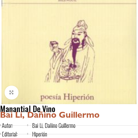
Click to enlarge
Manantial De Vino
Bai Li, Dañino Guillermo
Autor:
Bai Li, Dañino Guillermo
Editorial:
Hiperión