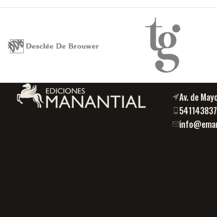
Av. de May
54114383
info@eman