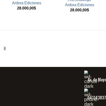
Ardora Ediciones
Ardora Ediciones
28.000,00
$
28.000,00
$
Av. de May
54114383