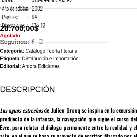
Año de edición:
2002
Paginas:
64
Dimensiones:
17 x 12
26.700,00
$
Agotado
Seguinos:
Categoría:
Catálogo,Teoría literaria
Etiqueta:
Distribución e Importación
Editorial:
Ardora Ediciones
DESCRIPCIÓN
Las aguas estrechas
de
Julien Gracq
se inspira en la excursió
predilecta de la infancia, la navegación que sigue el curso del
Èvre
, para relatar el diálogo permanente entre la realidad y el
arte, en el que se basa su proyecto de escritor. Marcado por el