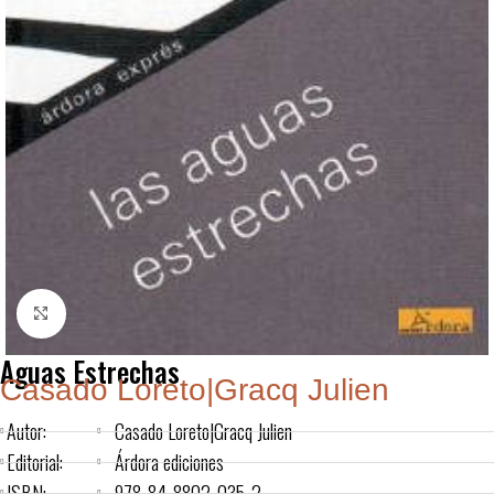
Click to enlarge
Aguas Estrechas
Casado Loreto|Gracq Julien
Autor:
Casado Loreto|Gracq Julien
Editorial:
Árdora ediciones
ISBN:
978-84-8802-035-2