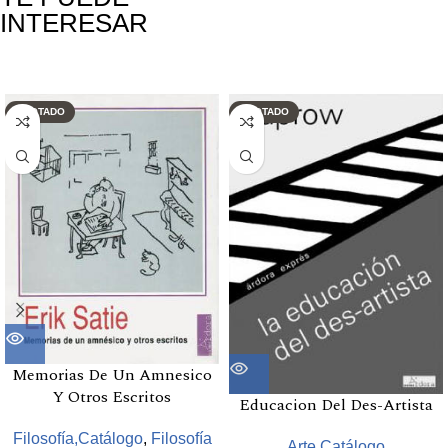
INTERESAR
Productos relacionados
AGOTADO
AGOTADO
Memorias De Un Amnesico
Y Otros Escritos
Educacion Del Des-Artista
Filosofía,Catálogo
,
Filosofía
Arte,Catálogo