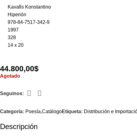
Kavafis Konstantino
Hiperión
978-84-7517-342-9
1997
328
14 x 20
44.800,00
$
Agotado
Seguinos:
Categoría:
Poesía,Catálogo
Etiqueta:
Distribución e Importaci
Descripción