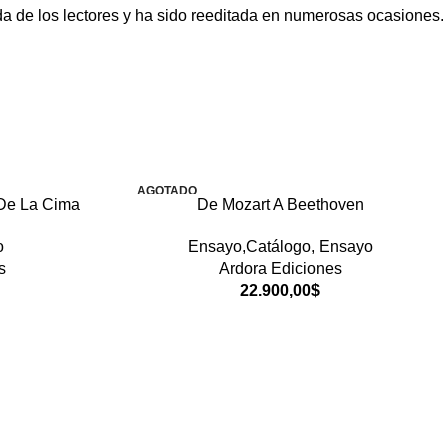
ida de los lectores y ha sido reeditada en numerosas ocasiones.
AGOTADO
De La Cima
De Mozart A Beethoven
o
Ensayo,Catálogo
,
Ensayo
s
Ardora Ediciones
22.900,00
$