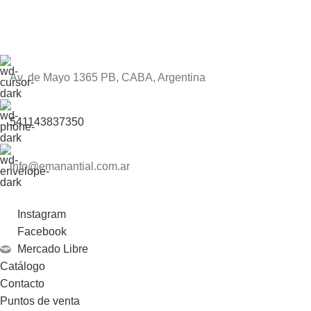
Av. de Mayo 1365 PB, CABA, Argentina
541143837350
info@emanantial.com.ar
Instagram
Facebook
Mercado Libre
Catálogo
Contacto
Puntos de venta