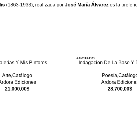
is
(1863-1933), realizada por
José María Álvarez
es la prefer
AGOTADO
alerias Y Mis Pintores
Indagacion De La Base Y 
Arte,Catálogo
Poesía,Catálog
Ardora Ediciones
Ardora Edicione
21.000,00
$
28.700,00
$