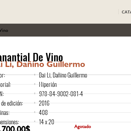
CAT
Vino
nantial De Vino
i Li, Dañino Guillermo
or:
Bai Li, Dañino Guillermo
orial:
Hiperión
N:
978-84-9002-081-4
 de edición:
2016
inas:
408
ensiones:
14 x 20
.700,00
$
Agotado