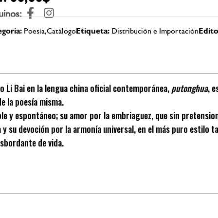
uinos:
goría:
Poesía,Catálogo
Etiqueta:
Distribución e Importación
Edito
i o Li Bai en la lengua china oficial contemporánea,
putonghua
, 
 de la poesía misma.
le y espontáneo; su amor por la embriaguez, que sin pretension
a y su devoción por la armonía universal, en el más puro estilo 
sbordante de vida.