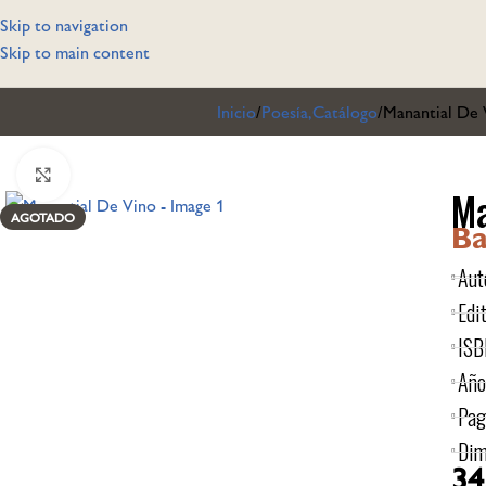
Skip to navigation
Skip to main content
Inicio
Poesía,Catálogo
Manantial De 
Click to enlarge
Ma
AGOTADO
Ba
Aut
Edit
ISB
Año
Pag
Dim
34