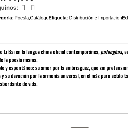
guinos:
goría:
Poesía,Catálogo
Etiqueta:
Distribución e Importación
Ed
i o Li Bai en la lengua china oficial contemporánea,
putonghua
, 
 de la poesía misma.
le y espontáneo; su amor por la embriaguez, que sin pretension
a y su devoción por la armonía universal, en el más puro estilo 
sbordante de vida.