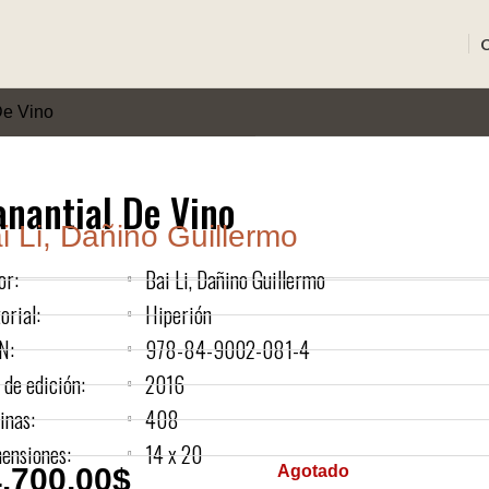
De Vino
nantial De Vino
i Li, Dañino Guillermo
or:
Bai Li, Dañino Guillermo
orial:
Hiperión
N:
978-84-9002-081-4
 de edición:
2016
inas:
408
ensiones:
14 x 20
.700,00
$
Agotado