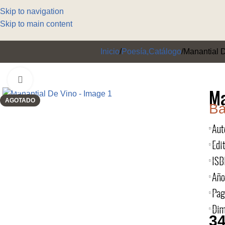
Skip to navigation
Skip to main content
Inicio
Poesía,Catálogo
Manantial 
Click to enlarge
Ma
AGOTADO
Ba
Aut
Edit
ISB
Año
Pag
Dim
34