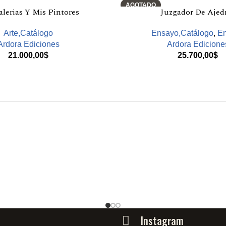
AGOTADO
lerias Y Mis Pintores
Juzgador De Ajed
Arte,Catálogo
Ensayo,Catálogo
,
E
Ardora Ediciones
Ardora Edicione
21.000,00
$
25.700,00
$
Instagram