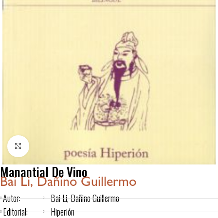
Click to enlarge
Manantial De Vino
Bai Li, Dañino Guillermo
Autor:
Bai Li, Dañino Guillermo
Editorial:
Hiperión