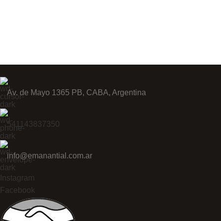
Av. de Mayo 1365 PB, CABA, Argentina
541143837350
info@emanantial.com.ar
Instagram
Facebook