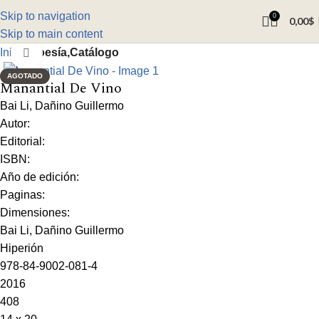
Skip to navigation
0
0,00
$
Skip to main content
Inicio
Poesía,Catálogo
Click to enlarge
AGOTADO
Manantial De Vino
Bai Li, Dañino Guillermo
Autor:
Editorial:
ISBN:
Año de edición:
Paginas:
Dimensiones:
Bai Li, Dañino Guillermo
Hiperión
978-84-9002-081-4
2016
408