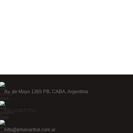
Av. de Mayo 1365 PB, CABA, Argentina
541143837350
info@emanantial.com.ar