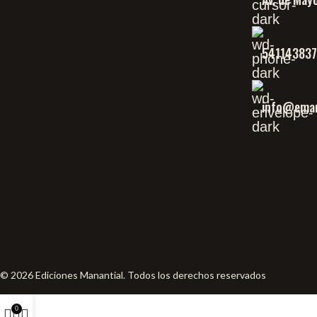
54114383
info@eman
© 2026 Ediciones Manantial. Todos los derechos reservados
0