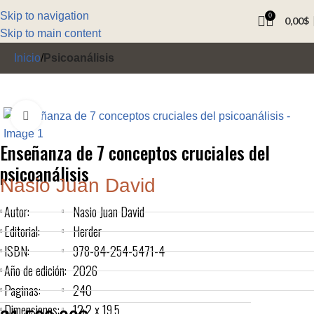
Skip to navigation
0
0,00
$
Skip to main content
Inicio
Psicoanálisis
Click to enlarge
Enseñanza de 7 conceptos cruciales del
psicoanálisis
Nasio Juan David
Autor:
Nasio Juan David
Editorial:
Herder
ISBN:
978-84-254-5471-4
Año de edición:
2026
Paginas:
240
Dimensiones:
12.2 x 19.5