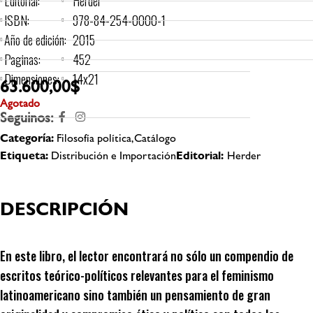
Editorial:
Herder
ISBN:
978-84-254-0000-1
Año de edición:
2015
Paginas:
452
Dimensiones:
14x21
63.600,00
$
Agotado
Seguinos:
Categoría:
Filosofía política,Catálogo
Etiqueta:
Distribución e Importación
Editorial:
Herder
DESCRIPCIÓN
En este libro, el lector encontrará no sólo un compendio de
escritos teórico-políticos relevantes para el feminismo
latinoamericano sino también un pensamiento de gran