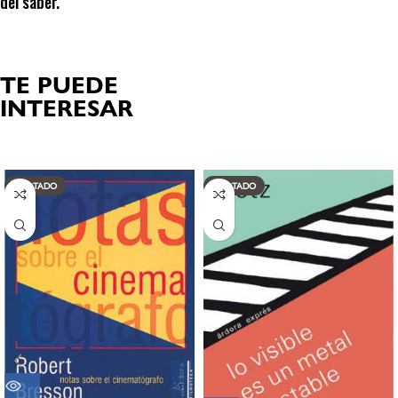
del saber.
TE PUEDE
INTERESAR
Productos relacionados
AGOTADO
AGOTADO