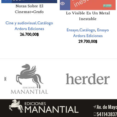
Notas Sobre El
Cinemat•Grafo
Lo Visible Es Un Metal
Inestable
Cine y audiovisual,Catálogo
Ardora Ediciones
Ensayo,Catálogo
,
Ensayo
26.700,00
$
Ardora Ediciones
29.700,00
$
Av. de May
54114383