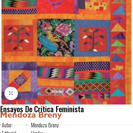
Click to enlarge
Ensayos De Critica Feminista
Mendoza Breny
Autor:
Mendoza Breny