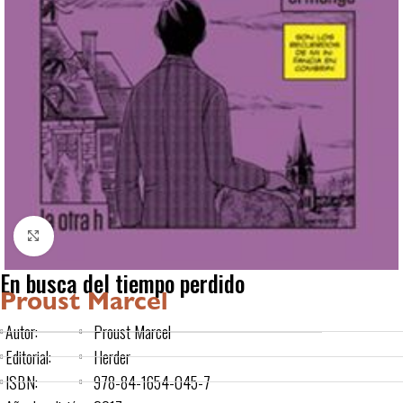
Click to enlarge
En busca del tiempo perdido
Proust Marcel
Autor:
Proust Marcel
Editorial:
Herder
ISBN:
978-84-1654-045-7