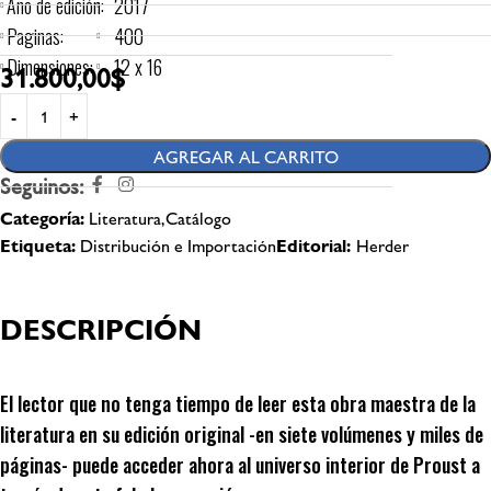
Año de edición:
2017
Paginas:
400
Dimensiones:
12 x 16
31.800,00
$
AGREGAR AL CARRITO
Seguinos:
Categoría:
Literatura,Catálogo
Etiqueta:
Distribución e Importación
Editorial:
Herder
DESCRIPCIÓN
El lector que no tenga tiempo de leer esta obra maestra de la
literatura en su edición original -en siete volúmenes y miles de
páginas- puede acceder ahora al universo interior de Proust a