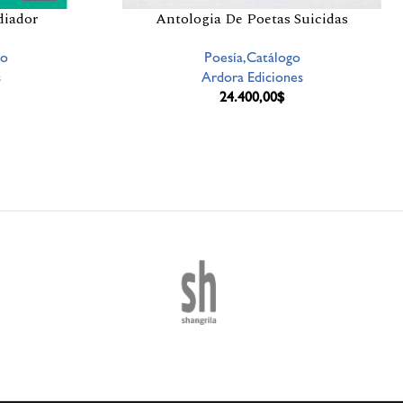
diador
Antologia De Poetas Suicidas
go
Poesía,Catálogo
s
Ardora Ediciones
24.400,00
$