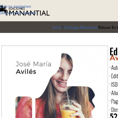
Skip to navigation
Skip to main content
Inicio
Catálogo,Educación
Educar En 
Ed
Av
Aut
Edit
ISB
Año
Pag
Dim
52