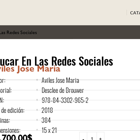
CAT
Las Redes Sociales
ucar En Las Redes Sociales
iles Jose Maria
or:
Aviles Jose Maria
orial:
Desclee de Brouwer
N:
978-84-3302-965-2
 de edición:
2018
inas:
384
ensiones:
15 x 21
.700,00
$