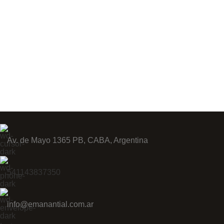
Av. de Mayo 1365 PB, CABA, Argentina
541143837350
info@emanantial.com.ar