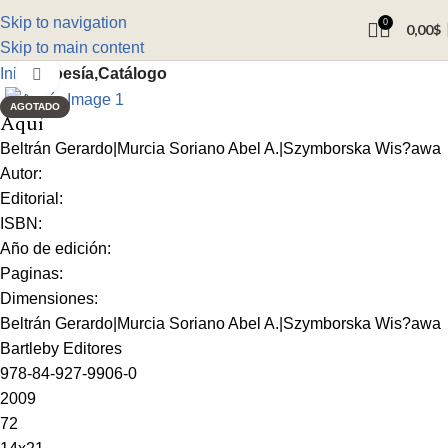
Skip to navigation
0
0,00
$
Skip to main content
Inicio
Poesía,Catálogo
Click to enlarge
AGOTADO
Aquí
Beltrán Gerardo|Murcia Soriano Abel A.|Szymborska Wis?awa
Autor:
Editorial:
ISBN:
Año de edición:
Paginas:
Dimensiones:
Beltrán Gerardo|Murcia Soriano Abel A.|Szymborska Wis?awa
Bartleby Editores
978-84-927-9906-0
2009
72