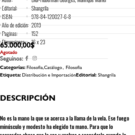
Editorial:
Shangrila
ISBN:
978-84-120027-6-8
Año de edición:
2019
Paginas:
152
Dimensiones:
16 x 23
65.000,00
$
Agotado
Seguinos:
Categorías:
Filosofía,Catálogo
,
Filosofía
Etiqueta:
Distribución e Importación
Editorial:
Shangrila
DESCRIPCIÓN
No es la mano la que se acerca a la llama de la vela. Ese fuego
minúsculo y modesto ha elegido tu mano. Para que lo