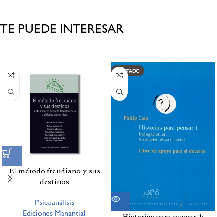
TE PUEDE INTERESAR
Productos relacionados
AGOTADO
El método freudiano y sus
destinos
Psicoanálisis
Ediciones Manantial
Historias para pensar 1: