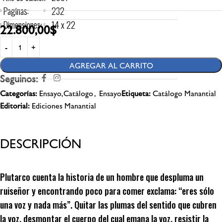
Paginas:
232
Dimensiones:
14 x 22
22.800,00
$
AGREGAR AL CARRITO
Seguinos:
Categorías:
Ensayo,Catálogo
,
Ensayo
Etiqueta:
Catálogo Manantial
Editorial:
Ediciones Manantial
DESCRIPCIÓN
Plutarco cuenta la historia de un hombre que despluma un
ruiseñor y encontrando poco para comer exclama: “eres sólo
una voz y nada más”. Quitar las plumas del sentido que cubren
la voz, desmontar el cuerpo del cual emana la voz, resistir la