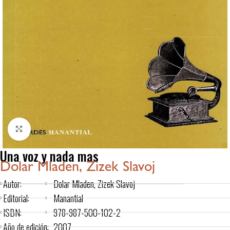
Click to enlarge
Una voz y nada mas
Dolar Mladen, Zizek Slavoj
Autor:
Dolar Mladen, Zizek Slavoj
Editorial:
Manantial
ISBN:
978-987-500-102-2
Año de edición:
2007