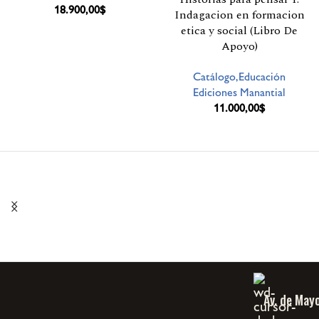
18.900,00
$
Indagacion en formacion
etica y social (Libro De
Apoyo)
Catálogo,Educación
Ediciones Manantial
11.000,00
$
Av. de May