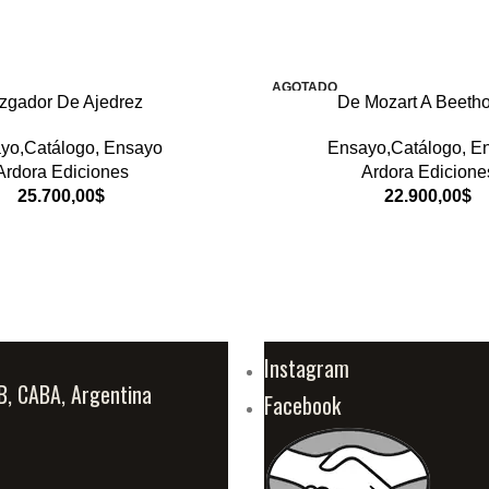
AGOTADO
zgador De Ajedrez
De Mozart A Beeth
yo,Catálogo
,
Ensayo
Ensayo,Catálogo
,
E
Ardora Ediciones
Ardora Edicione
25.700,00
$
22.900,00
$
Instagram
B, CABA, Argentina
Facebook