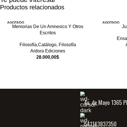
Productos relacionados
AGOTADO
AGOTADO
Memorias De Un Amnesico Y Otros
Ju
Escritos
Ensa
Filosofía,Catálogo
,
Filosofía
Ardora Ediciones
28.000,00
$
Av. de Mayo 1365 P
541143837350