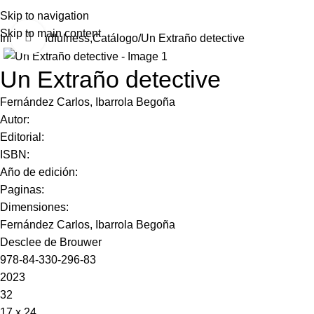
Skip to navigation
Skip to main content
Click to enlarge
Inicio
Mindfulness,Catálogo
Un Extraño detective
Un Extraño detective
Fernández Carlos, Ibarrola Begoña
Autor:
Editorial:
ISBN:
Año de edición:
Paginas:
Dimensiones:
Fernández Carlos, Ibarrola Begoña
Desclee de Brouwer
978-84-330-296-83
2023
32
17 x 24